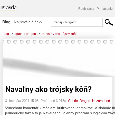
Registrácia
Prihlásenie
Blog
Najnovšie články
Najčítanejšie články
Blog
>
gabriel dragon
>
Navaľny ako trójsky kôň?
Najkomentovanejšie články
Zoznam blogov
Komerčné blogy
Navaľny ako trójsky kôň?
3. februára 2021 15:08
, Prečítané 3 915x,
Gabriel Dragon
,
Nezaradené
Vynechám komentár k médiami kritizovanej demokracii a slobode tl
jednoduchý fakt a to je Navaľného volebný program s logickým záve