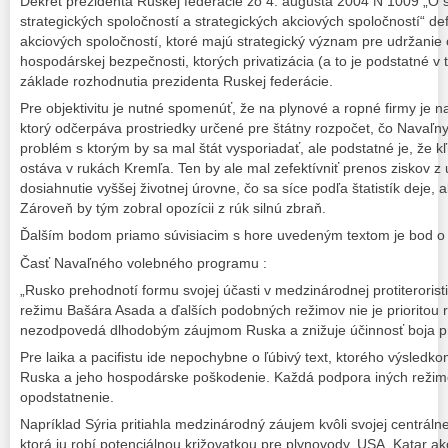
Dekrét prezidenta Ruskej federácie zo 4. augusta 2004 N 1009 „O
strategických spoločností a strategických akciových spoločností“ d
akciových spoločností, ktoré majú strategický význam pre udržanie 
hospodárskej bezpečnosti, ktorých privatizácia (a to je podstatné v
základe rozhodnutia prezidenta Ruskej federácie.
Pre objektivitu je nutné spomenúť, že na plynové a ropné firmy je na
ktorý odčerpáva prostriedky určené pre štátny rozpočet, čo Navaľny 
problém s ktorým by sa mal štát vysporiadať, ale podstatné je, že 
ostáva v rukách Kremľa. Ten by ale mal zefektívniť prenos ziskov 
dosiahnutie vyššej životnej úrovne, čo sa síce podľa štatistík deje, 
Zároveň by tým zobral opozícii z rúk silnú zbraň.
Ďalším bodom priamo súvisiacim s hore uvedeným textom je bod o ú
Časť Navaľného volebného programu :
„Rusko prehodnotí formu svojej účasti v medzinárodnej protiteroristic
režimu Bašára Asada a ďalších podobných režimov nie je prioritou ru
nezodpovedá dlhodobým záujmom Ruska a znižuje účinnosť boja pro
Pre laika a pacifistu ide nepochybne o ľúbivý text, ktorého výsledk
Ruska a jeho hospodárske poškodenie. Každá podpora iných reži
opodstatnenie.
Napríklad Sýria pritiahla medzinárodný záujem kvôli svojej centrál
ktorá ju robí potenciálnou križovatkou pre plynovody. USA, Katar ak