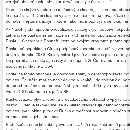
verejné obstarávanie, ale aj úrokové sadzby z úverov ….“
Diabol sa skrýva v detailoch a kľúčovým slovom, je „demonopolizáci
hospodárstva. Inými slovami vytvorenie priestoru na privatizáciu sp
domácimi, aj zahraničnými, ktoré nakoniec môžu byť americké, nem
Ak Navaľny plánuje demonopolizáciu strategických odvetví hospod
zahŕňať (pripúšťam že sa môžem mýliť), aj demonopolizáciu jednýc
Rusku – Gazprom a Rosnefť, ktoré vo svojom programe priamo sp
Rusko má napríklad s Čínou podpísaný kontrakt na dodávky zemnéh
dolárov do roku 2030. Stovky miliárd plynú z dodávok plynu a ropy 
Do popredia sa dostávajú zisky z predaja LNG. Čo priamo naráža 
spoločností hlavne z USA.
Podiel na tomto obchode je dôvodom snahy o demonopolizáciu, týc
odvetví. Čo môže mať za následok odliv kapitálu do zahraničia, nam
domácich rukách a podporoval štátny rozpočet. Príjmy z ropy a ze
tvoriť 31,9% štátneho rozpočtu RF.
Rusko využíva plyn a ropu na presadzovanie politického vplyvu vo s
nástroj. Preto je takmer isté, že ak niekto presadzuje demonopolizá
odvetví, má v pláne pripraviť Rusko o možnosť budovania silného 
presadzovania jeho záujmov.
Preto súčasné ruské zákony výrazne sťažujú resp. zabraňujú privatiz