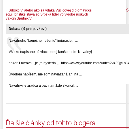
«
Srbsko V. alebo ako sa vďaka Vučičovej diplomatickej
Č
equilibristike stáva zo Srbska líder vo výrobe ruských
vakcín Sputnik V
Debata ( 9 príspevkov )
Navaľného "konečne riešenie" imigrácie... ...
Všetko napísane sú viac menej konšpiracie..Navalnyj... ...
nazor..Lavrova..,,je.,to.hysteria.,,.. https://www.youtube.com/watch?v=FQyLnJ46
Úvodom napíšem, nie som naviazaná ani na ...
Navaľnyj je zradca a patrí tam,kde skončil. ...
Ďalšie články od tohto blogera