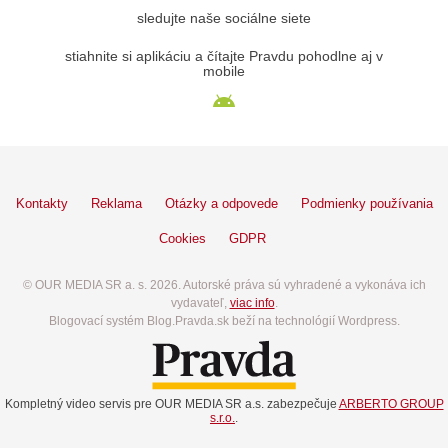
sledujte naše sociálne siete
stiahnite si aplikáciu a čítajte Pravdu pohodlne aj v
mobile
Kontakty
Reklama
Otázky a odpovede
Podmienky používania
Cookies
GDPR
© OUR MEDIA SR a. s. 2026. Autorské práva sú vyhradené a vykonáva ich
vydavateľ,
viac info
.
Blogovací systém Blog.Pravda.sk beží na technológií Wordpress.
Kompletný video servis pre OUR MEDIA SR a.s. zabezpečuje
ARBERTO GROUP
s.r.o.
.