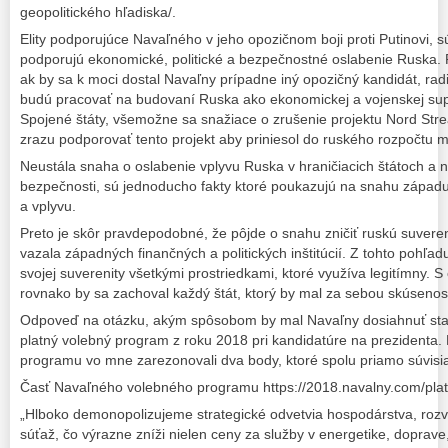
geopolitického hľadiska/.
Elity podporujúce Navaľného v jeho opozičnom boji proti Putinovi, sú s
podporujú ekonomické, politické a bezpečnostné oslabenie Ruska. Pr
ak by sa k moci dostal Navaľny prípadne iný opozičný kandidát, radi
budú pracovať na budovaní Ruska ako ekonomickej a vojenskej sup
Spojené štáty, všemožne sa snažiace o zrušenie projektu Nord Str
zrazu podporovať tento projekt aby priniesol do ruského rozpočtu m
Neustála snaha o oslabenie vplyvu Ruska v hraničiacich štátoch a 
bezpečnosti, sú jednoducho fakty ktoré poukazujú na snahu západ
a vplyvu.
Preto je skôr pravdepodobné, že pôjde o snahu zničiť ruskú suveren
vazala západných finančných a politických inštitúcií. Z tohto pohľa
svojej suverenity všetkými prostriedkami, ktoré využíva legitímny. 
rovnako by sa zachoval každý štát, ktorý by mal za sebou skúsenost
Odpoveď na otázku, akým spôsobom by mal Navaľny dosiahnuť stan
platný volebný program z roku 2018 pri kandidatúre na prezidenta
programu vo mne zarezonovali dva body, ktoré spolu priamo súvisi
Časť Navaľného volebného programu https://2018.navalny.com/plat
„Hlboko demonopolizujeme strategické odvetvia hospodárstva, roz
súťaž, čo výrazne zníži nielen ceny za služby v energetike, doprav