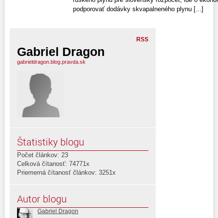
podporovať dodávky skvapalneného plynu [...]
RSS
Gabriel Dragon
gabrieldragon.blog.pravda.sk
Štatistiky blogu
Počet článkov: 23
Celková čítanosť: 74771x
Priemerná čítanosť článkov: 3251x
Autor blogu
Gabriel Dragon