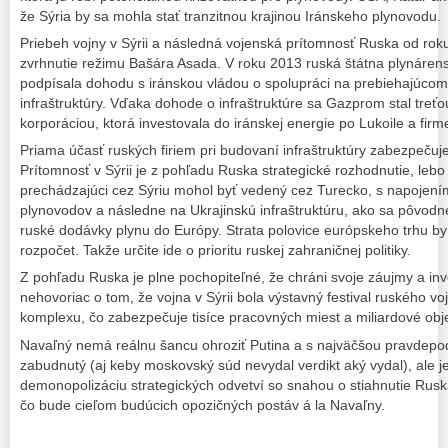
že Sýria by sa mohla stať tranzitnou krajinou Iránskeho plynovodu.
Priebeh vojny v Sýrii a následná vojenská prítomnosť Ruska od rok
zvrhnutie režimu Bašára Asada. V roku 2013 ruská štátna plynáre
podpísala dohodu s iránskou vládou o spolupráci na prebiehajúcom 
infraštruktúry. Vďaka dohode o infraštruktúre sa Gazprom stal tre
korporáciou, ktorá investovala do iránskej energie po Lukoile a fir
Priama účasť ruských firiem pri budovaní infraštruktúry zabezpečuje
Prítomnosť v Sýrii je z pohľadu Ruska strategické rozhodnutie, lebo
prechádzajúci cez Sýriu mohol byť vedený cez Turecko, s napojení
plynovodov a následne na Ukrajinskú infraštruktúru, ako sa pôvodn
ruské dodávky plynu do Európy. Strata polovice európskeho trhu by 
rozpočet. Takže určite ide o prioritu ruskej zahraničnej politiky.
Z pohľadu Ruska je plne pochopiteľné, že chráni svoje záujmy a inv
nehovoriac o tom, že vojna v Sýrii bola výstavný festival ruského 
komplexu, čo zabezpečuje tisíce pracovných miest a miliardové obj
Navaľný nemá reálnu šancu ohroziť Putina a s najväčšou pravdep
zabudnutý (aj keby moskovský súd nevydal verdikt aký vydal), ale 
demonopolizáciu strategických odvetví so snahou o stiahnutie Ruska
čo bude cieľom budúcich opozičných postáv á la Navaľny.