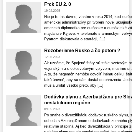
F*ck EU 2. 0
19.02.2025
Nie je to tak dávno, vlastne v roku 2014, keď euró
americkej administratívy pri tvorení novej ukrajinskej
americká diplomatka pre európske a euroázijské zále
majdanu v Kyjeve, v telefonáte s americkým veľv
Pyattom diskutovala o stratégii, [...]
Rozoberieme Rusko a čo potom ?
12.05.2023
Ak uznáme, že Spojené štáty sú stále svetovým
vojenským a s celosvetovým vplyvom, musíme si 
A to, že hegemón nemôže dovoliť inému celku, štátu
takú úroveň, aby sa sám dostal do ohrozenia. Jed
musia urobiť všetko preto, aby [...]
Dodávky plynu z Azerbajdžanu pre Slov
nestabilnom regióne
09.05.2023
Po snahe o diverzifikáciu dodávok ruského plynu, 
dohoda s Azerbajdžanom o dodávkach zemného plyn
relatívne stabilná. Aj keď diverzifikácia v princípe 
ruského plynu pre slovenský rozpočet, ide o ekono