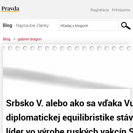
Registrácia
Prihlásenie
Blog
Najnovšie články
Najčítanejšie články
Blog
>
gabriel dragon
Najkomentovanejšie články
>
Srbsko V. alebo ako sa vďaka Vučičovej diplomatickej equilibristike stáva zo
Zoznam blogov
Srbska líder vo výrobe
Komerčné blogy
Srbsko V. alebo ako sa vďaka V
diplomatickej equilibristike stá
líder vo výrobe ruských vakcín 