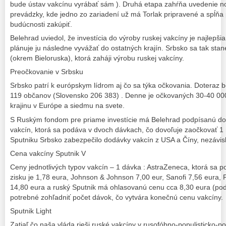
bude ústav vakcínu vyrábať sám ). Druhá etapa zahŕňa uvedenie n
prevádzky, kde jedno zo zariadení už má Torlak pripravené a spĺňa
budúcnosti zakúpiť.
Belehrad uviedol, že investícia do výroby ruskej vakcíny je najlepšia
plánuje ju následne vyvážať do ostatných krajín. Srbsko sa tak sta
(okrem Bieloruska), ktorá zaháji výrobu ruskej vakcíny.
Preočkovanie v Srbsku
Srbsko patrí k európskym lídrom aj čo sa týka očkovania. Doteraz
119 občanov (Slovensko 206 383) . Denne je očkovaných 30-40 000
krajinu v Európe a siedmu na svete.
S Ruským fondom pre priame investície má Belehrad podpísanú do
vakcín, ktorá sa podáva v dvoch dávkach, čo dovoľuje zaočkovať 1
Sputniku Srbsko zabezpečilo dodávky vakcín z USA a Číny, nezávisl
Cena vakcíny Sputnik V
Ceny jednotlivých typov vakcín – 1 dávka : AstraZeneca, ktorá sa p
zisku je 1,78 eura, Johnson & Johnson 7,00 eur, Sanofi 7,56 eura, 
14,80 eura a ruský Sputnik má ohlasovanú cenu cca 8,30 eura (pod 
potrebné zohľadniť počet dávok, čo vytvára konečnú cenu vakcíny.
Sputnik Light
Zatiaľ čo naša vláda rieši ruské vakcíny v rusofóbno-populisticko-pol