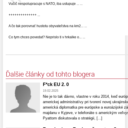
Vučič nespolupracuje s NATO, iba ustupuje ... ...
++++++++++++++ ...
A čo tak porovnať hustotu obyvateľstva na km2... ...
Co tym chces povedat? Neprislo ti v hrkalke o... ...
Ďalšie články od tohto blogera
F*ck EU 2. 0
19.02.2025
Nie je to tak dávno, vlastne v roku 2014, keď euró
americkej administratívy pri tvorení novej ukrajinskej
americká diplomatka pre európske a euroázijské zále
majdanu v Kyjeve, v telefonáte s americkým veľv
Pyattom diskutovala o stratégii, [...]