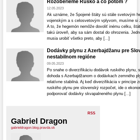
Rozoberieme Rusko a čo potom ?
12.05.2023
Ak uznáme, že Spojené štáty sú stále svetovým
vojenským a s celosvetovým vplyvom, musíme si 
A to, že hegemón nemôže dovoliť inému celku, štátu
takú úroveň, aby sa sám dostal do ohrozenia. Jed
musia urobiť všetko preto, aby [...]
Dodávky plynu z Azerbajdžanu pre Slov
nestabilnom regióne
09.05.2023
Po snahe o diverzifikáciu dodávok ruského plynu, 
dohoda s Azerbajdžanom o dodávkach zemného plyn
relatívne stabilná. Aj keď diverzifikácia v princípe 
ruského plynu pre slovenský rozpočet, ide o ekono
podporovať dodávky skvapalneného plynu [...]
RSS
Gabriel Dragon
gabrieldragon.blog.pravda.sk