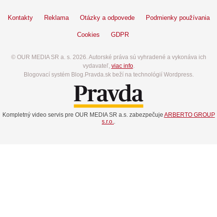
Kontakty
Reklama
Otázky a odpovede
Podmienky používania
Cookies
GDPR
© OUR MEDIA SR a. s. 2026. Autorské práva sú vyhradené a vykonáva ich
vydavateľ,
viac info
.
Blogovací systém Blog.Pravda.sk beží na technológií Wordpress.
Kompletný video servis pre OUR MEDIA SR a.s. zabezpečuje
ARBERTO GROUP
s.r.o.
.