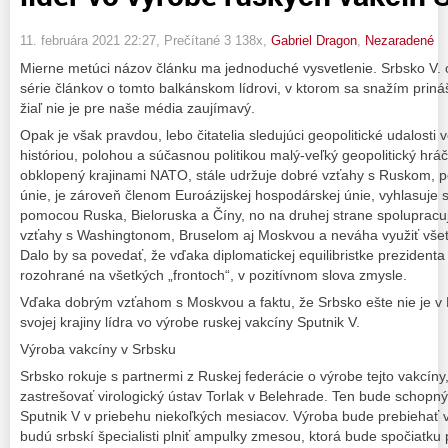
11. februára 2021 22:27
, Prečítané 3 138x,
Gabriel Dragon
,
Nezaradené
Mierne metúci názov článku ma jednoduché vysvetlenie. Srbsko V. 
série článkov o tomto balkánskom lídrovi, v ktorom sa snažím prináš
žiaľ nie je pre naše média zaujímavý.
Opak je však pravdou, lebo čitatelia sledujúci geopolitické udalosti 
históriou, polohou a súčasnou politikou malý-veľký geopolitický hráč
obklopený krajinami NATO, stále udržuje dobré vzťahy s Ruskom, p
únie, je zároveň členom Euroázijskej hospodárskej únie, vyhlasuje s
pomocou Ruska, Bieloruska a Číny, no na druhej strane spoluprac
vzťahy s Washingtonom, Bruselom aj Moskvou a neváha využiť všetk
Dalo by sa povedať, že vďaka diplomatickej equilibristke prezidenta
rozohrané na všetkých „frontoch“, v pozitívnom slova zmysle.
Vďaka dobrým vzťahom s Moskvou a faktu, že Srbsko ešte nie je v E
svojej krajiny lídra vo výrobe ruskej vakcíny Sputnik V.
Výroba vakcíny v Srbsku
Srbsko rokuje s partnermi z Ruskej federácie o výrobe tejto vakcíny
zastrešovať virologický ústav Torlak v Belehrade. Ten bude schopn
Sputnik V v priebehu niekoľkých mesiacov. Výroba bude prebiehať v
budú srbskí špecialisti plniť ampulky zmesou, ktorá bude spočiatku