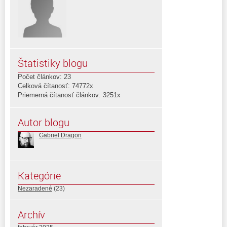
Štatistiky blogu
Počet článkov: 23
Celková čítanosť: 74772x
Priemerná čítanosť článkov: 3251x
Autor blogu
Gabriel Dragon
Kategórie
Nezaradené
(23)
Archív