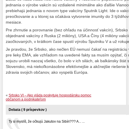
jednania o výrobe vakcín sú vzdialené minimálne ako ďalšie Vian
prebiehajú jednania o novom type vakcíny Sputnik Light. Ide o vakc
preočkovanie a u ktorej sa očakáva vytvorenie imunity do 3 týždňo
mesiace.
Pre zhrnutie a porovnanie (bez ohľadu na účinnosť vakcín), Srbsko
objednané vakcíny z Ruska (2 milióny), USA a Číny (4 milióny vakcín
zaočkovaných, v krátkom čase spustí výrobu Sputniku V a už rokuje 
Je pravdou, že Srbsko, ako nečlen EÚ nemusí čakať na registráciu
pre lieky EMA, ale vzhľadom na uvedené fakty sa musím opýtať, či n
sojuzu urobili naozaj všetko, čo bolo v ich silách, ak balkánsky štá
Slovensko, má niekoľkonásobne efektívnejšie a akčnejšie riešenie 
zdravia svojich občanov, ako vyspelá Európa.
«
Srbsko VI – Ako vláda poskytuje hospodársku pomoc
občanom a podnikateľom
Debata ( 9 príspevkov )
Ty si myslíš, že očkujú Jakutov na Sibíri??? A... ...