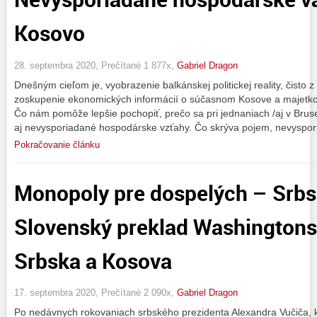
Kosovo
28. septembra 2020, Prečítané 1 877x,
Gabriel Dragon
Dnešným cieľom je, vyobrazenie balkánskej politickej reality, čisto 
zoskupenie ekonomických informácií o súčasnom Kosove a majetk
Čo nám pomôže lepšie pochopiť, prečo sa pri jednaniach /aj v Brusel
aj nevysporiadané hospodárske vzťahy. Čo skrýva pojem, nevyspo
Pokračovanie článku
Monopoly pre dospelých – Srbsk
Slovenský preklad Washingtons
Srbska a Kosova
17. septembra 2020, Prečítané 2 090x,
Gabriel Dragon
Po nedávnych rokovaniach srbského prezidenta Alexandra Vučiča,