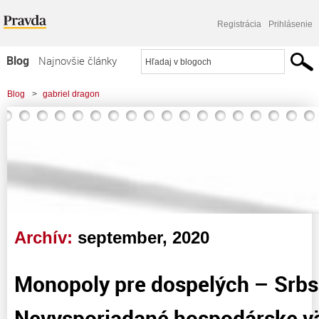
Registrácia
Prihlásenie
Blog
Najnovšie články
Najčítanejšie články
Blog
>
gabriel dragon
Najkomentovanejšie články
Zoznam blogov
Komerčné blogy
Archív:
september, 2020
Monopoly pre dospelých – Srbs
Nevysporiadané hospodárske v